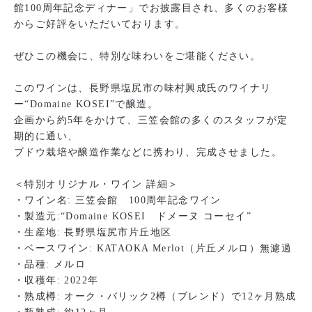
館100周年記念ディナー」でお披露目され、多くのお客様
からご好評をいただいております。
ぜひこの機会に、特別な味わいをご堪能ください。
このワインは、長野県塩尻市の味村興成氏のワイナリ
ー“Domaine KOSEI”で醸造。
企画から約5年をかけて、三笠会館の多くのスタッフが定
期的に通い、
ブドウ栽培や醸造作業などに携わり、完成させました。
＜特別オリジナル・ワイン 詳細＞
・ワイン名: 三笠会館 100周年記念ワイン
・製造元:“Domaine KOSEI ドメーヌ コーセイ”
・生産地: 長野県塩尻市片丘地区
・ベースワイン: KATAOKA Merlot（片丘メルロ）無濾過
・品種: メルロ
・収穫年: 2022年
・熟成樽: オーク・バリック2樽（ブレンド）で12ヶ月熟成