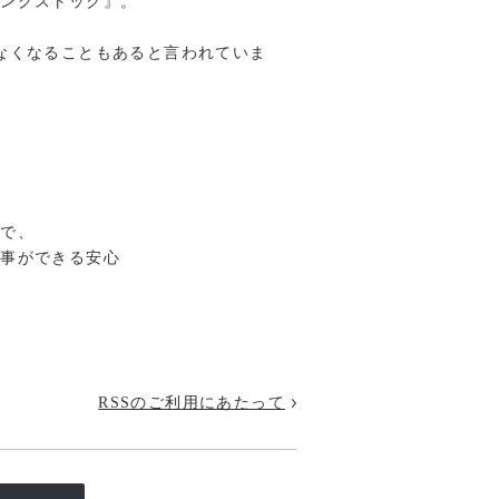
リングストック』。
なくなることもあると言われていま
、
とで、
食事ができる安心
RSSのご利用にあたって