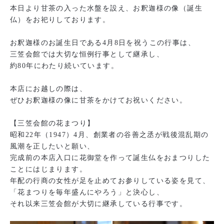
本日より甘茶の入った水盤を設え、お釈迦様の像（誕生
仏）をお祀りしております。
お釈迦様のお誕生日である4月8日を祝うこの行事は、
三笠会館では大切な恒例行事として継承し、
約80年にわたり続いています。
本店にお越しの際は、
ぜひお釈迦様の像に甘茶をかけてお祝いください。
【三笠会館の花まつり】
昭和22年（1947）4月、創業者の谷善之丞が戦後混乱期の
風潮を正したいと願い、
完成前の本店入口に花御堂を作って誕生仏をおまつりした
ことにはじまります。
年配の行商の女性が足を止めてお参りしている姿を見て、
「花まつりを毎年盛んにやろう」と決心し、
それ以来三笠会館が大切に継承している行事です。