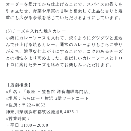
オーダーを受けてから仕上げることで、スパイスの香りを
引き立たせ、野菜や果実の甘味と相乗して上品な香りと幾
重にも広がる余韻を感じていただけるようにしています。
(3)チーズを入れた焼きカレー
小鍋にカレーソースを入れて、焼くようにグツグツと煮込
んで仕上げる焼きカレー。通常のカレーよりもさらに香り
が立ち、濃厚な仕上がりにすることで、コクのあるチーズ
との相性をより高めました。香ばしいカレーソースとトロ
トロに溶けたチーズを絡めてお楽しみいただけます。
【店舗概要】
○店名：「銀座 三笠會館 洋食咖喱專門店」
○場所：ららぽーと横浜 2階フードコート
○住所：〒224-0053
神奈川県横浜市都筑区池辺町4035-1
○営業時間：
・平日 11:00～20:00