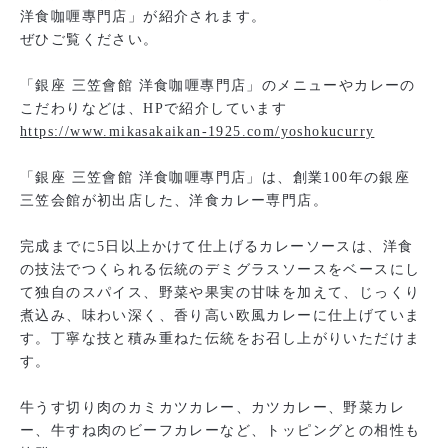
洋食咖喱專門店」が紹介されます。
ぜひご覧ください。
「銀座 三笠會館 洋食咖喱專門店」のメニューやカレーの
こだわりなどは、HPで紹介しています
https://www.mikasakaikan-1925.com/yoshokucurry
「銀座 三笠會館 洋食咖喱專門店」は、創業100年の銀座
三笠会館が初出店した、洋食カレー専門店。
完成までに5日以上かけて仕上げるカレーソースは、洋食
の技法でつくられる伝統のデミグラスソースをベースにし
て独自のスパイス、野菜や果実の甘味を加えて、じっくり
煮込み、味わい深く、香り高い欧風カレーに仕上げていま
す。丁寧な技と積み重ねた伝統をお召し上がりいただけま
す。
牛うす切り肉のカミカツカレー、カツカレー、野菜カレ
ー、牛すね肉のビーフカレーなど、トッピングとの相性も