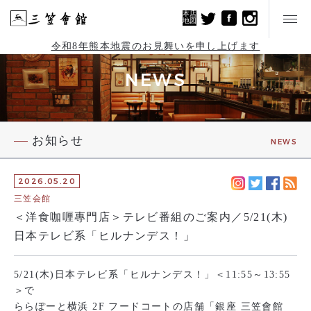
本店
地図
令和8年熊本地震のお見舞いを申し上げます
NEWS
お知らせ
NEWS
2026.05.20
三笠会館
＜洋食咖喱專門店＞テレビ番組のご案内／5/21(木)
日本テレビ系「ヒルナンデス！」
5/21(木)日本テレビ系「ヒルナンデス！」＜11:55～13:55
＞で
ららぽーと横浜 2F フードコートの店舗「銀座 三笠會館