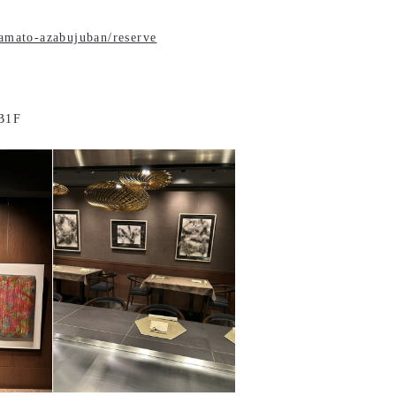
amato-azabujuban/reserve
1F