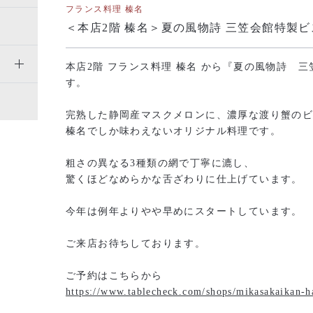
フランス料理 榛名
＜本店2階 榛名＞夏の風物詩 三笠会館特製
本店2階 フランス料理 榛名
から『夏の風物詩 三
す。
完熟した静岡産マスクメロンに、濃厚な渡り蟹の
榛名でしか味わえないオリジナル料理です。
粗さの異なる3種類の網で丁寧に漉し、
驚くほどなめらかな舌ざわりに仕上げています。
今年は例年よりやや早めにスタートしています。
ご来店お待ちしております。
ご予約はこちらから
https://www.tablecheck.com/shops/mikasakaikan-h