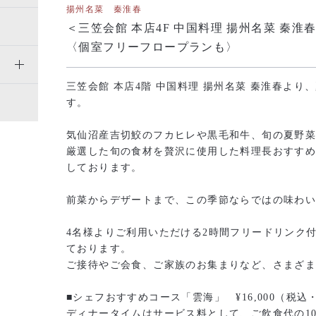
揚州名菜 秦淮春
＜三笠会館 本店4F 中国料理 揚州名菜 秦
〈個室フリーフロープランも〉
三笠会館 本店4階 中国料理 揚州名菜 秦淮春よ
す。
気仙沼産吉切鮫のフカヒレや黒毛和牛、旬の夏野
厳選した旬の食材を贅沢に使用した料理長おすす
しております。
前菜からデザートまで、この季節ならではの味わ
4名様よりご利用いただける2時間フリードリンク
ております。
ご接待やご会食、ご家族のお集まりなど、さまざ
■シェフおすすめコース「雲海」 ¥16,000（税
ディナータイムはサービス料として、ご飲食代の1