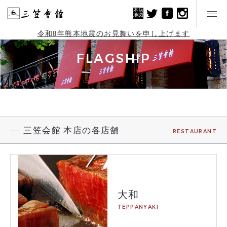
本店
地図
令和8年熊本地震のお見舞いを申し上げます
FLAGSHIP
三笠会館 本店の各店舗
RESTAURANT
大和
TEPPANYAKI