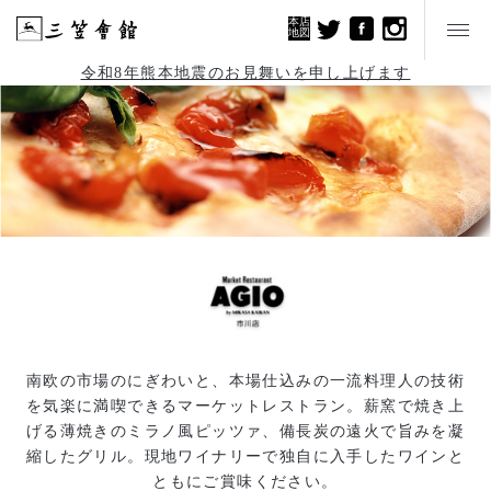
本店
地図
令和8年熊本地震のお見舞いを申し上げます
南欧の市場のにぎわいと、本場仕込みの一流料理人の技術
を気楽に満喫できるマーケットレストラン。薪窯で焼き上
げる薄焼きのミラノ風ピッツァ、備長炭の遠火で旨みを凝
縮したグリル。現地ワイナリーで独自に入手したワインと
ともにご賞味ください。