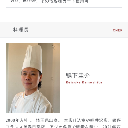
Visa、master、その他各種カード使用可
料理長
CHEF
鴨下圭介
Keisuke Kamoshita
2008年入社 。 埼玉県出身。 本店仕込室や軽井沢店、銀座
フランス屋春日部店、アジオ各店で研鑽を積む。2021年西