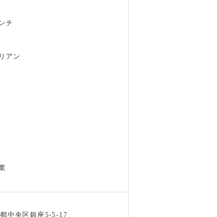
ンチ
リアン
業
都中央区銀座5-5-17