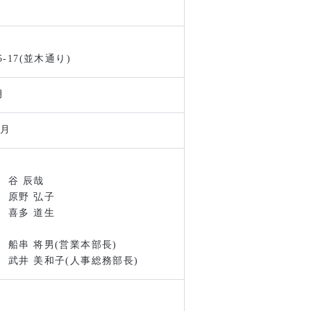
-17(並木通り)
月
2月
谷 辰哉
野 弘子
多 道生
 将男(営業本部長)
 美和子(人事総務部長)