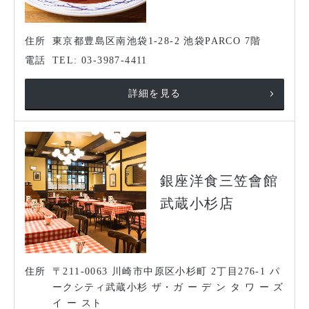
住所
東京都豊島区南池袋1-28-2 池袋PARCO 7階
電話
TEL: 03-3987-4411
詳細を見る
銀座洋食三笠會館
武蔵小杉店
住所
〒211-0063 川崎市中原区小杉町 2丁目276-1 パ
ークシティ武蔵小杉 ザ・ガ ー デ ン タ ワ ー ズ
イ ー スト