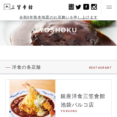
本店
地図
令和8年熊本地震のお見舞いを申し上げます
YOSHOKU
洋食の各店舗
RESTAURANT
銀座洋食三笠會館
池袋パルコ店
YOSHOKU