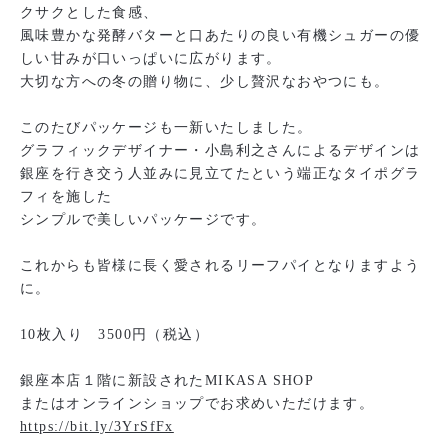
クサクとした食感、
風味豊かな発酵バターと口あたりの良い有機シュガーの優
しい甘みが口いっぱいに広がります。
大切な方への冬の贈り物に、少し贅沢なおやつにも。
このたびパッケージも一新いたしました。
グラフィックデザイナー・小島利之さんによるデザインは
銀座を行き交う人並みに見立てたという端正なタイポグラ
フィを施した
シンプルで美しいパッケージです。
これからも皆様に長く愛されるリーフパイとなりますよう
に。
10枚入り 3500円（税込）
銀座本店１階に新設されたMIKASA SHOP
またはオンラインショップでお求めいただけます。
https://bit.ly/3YrSfFx