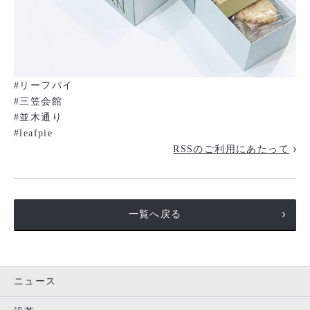
#リーフパイ
#三笠会館
#並木通り
#leafpie
RSSのご利用にあたって
一覧へ戻る
ニュース