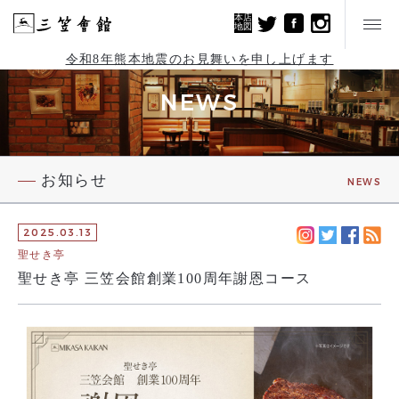
本店
地図
令和8年熊本地震のお見舞いを申し上げます
NEWS
お知らせ
NEWS
2025.03.13
聖せき亭
聖せき亭 三笠会館創業100周年謝恩コース