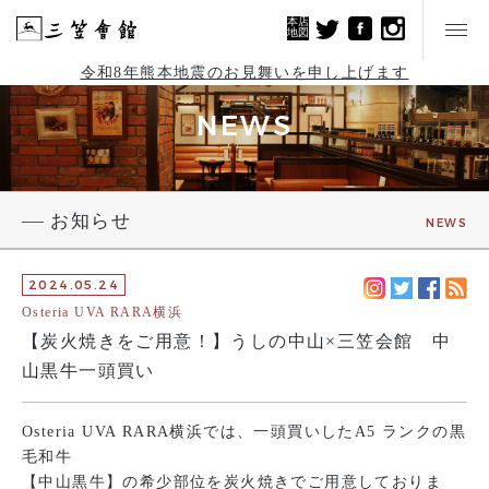
本店
地図
令和8年熊本地震のお見舞いを申し上げます
NEWS
お知らせ
NEWS
2024.05.24
Osteria UVA RARA横浜
【炭火焼きをご用意！】うしの中山×三笠会館 中
山黒牛一頭買い
Osteria UVA RARA横浜では、一頭買いしたA5 ランクの黒
毛和牛
【中山黒牛】の希少部位を炭火焼きでご用意しておりま