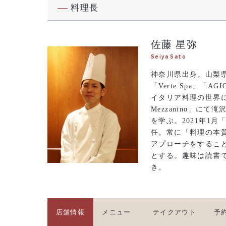
料理長
佐藤 星弥
Seiya Sato
神奈川県出身。山梨県
「Verte Spa」「A
イタリア料理の世界に魅
Mezzanino」に
を学ぶ。2021年1月「O
任。常に「料理の本
アプローチをするこ
とする。趣味は読書
き。
店舗情報
メニュー
テイクアウト
予