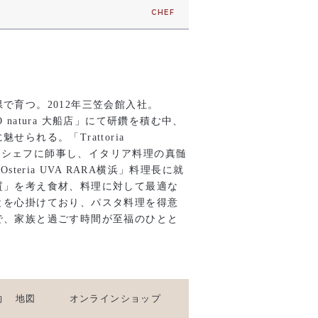
CHEF
で育つ。2012年三笠会館入社。
GIO natura 大船店」にて研鑽を積む中、
せられる。「Trattoria
て滝沢シェフに師事し、イタリア料理の真髄
steria UVA RARA横浜」料理長に就
質」を考え食材、料理に対して最適な
とを心掛けており、パスタ料理を得意
で、家族と過ごす時間が至福のひとと
約
地図
オンラインショップ