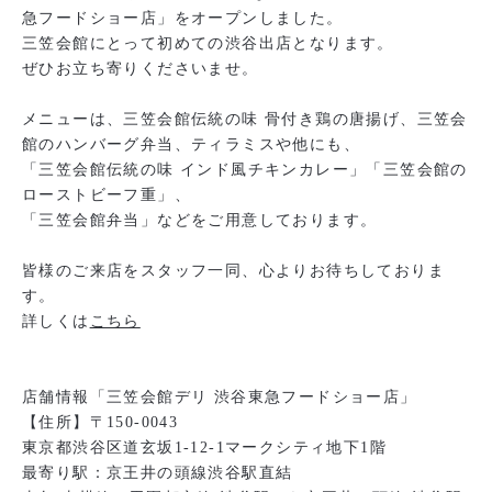
急フードショー店」をオープンしました。
三笠会館にとって初めての渋谷出店となります。
ぜひお立ち寄りくださいませ。
メニューは、三笠会館伝統の味 骨付き鶏の唐揚げ、三笠会
館のハンバーグ弁当、ティラミス
や
他にも、
「三笠会館伝統の味 インド風チキンカレー」「三笠会館の
ローストビーフ重」、
「三笠会館弁当」などをご用意しております。
皆様のご来店をスタッフ一同、心よりお待ちしておりま
す。
詳しくは
こちら
店舗情報「三笠会館デリ 渋谷東急フードショー店」
【住所】〒150-0043
東京都渋谷区道玄坂1-12-1マークシティ地下1階
最寄り駅：京王井の頭線渋谷駅直結