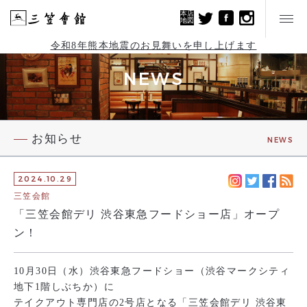
本店
地図
令和8年熊本地震のお見舞いを申し上げます
NEWS
お知らせ
NEWS
2024.10.29
三笠会館
「三笠会館デリ 渋谷東急フードショー店」オープ
ン！
10
月
30
日（水）渋谷東急フードショー（渋谷マークシティ
地下
1
階しぶちか）に
テイクアウト専門店の
2
号店となる「三笠会館デリ 渋谷東