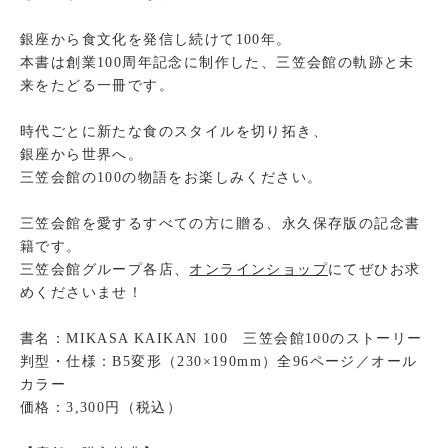
銀座から食文化を発信し続けて100年。
本書は創業100周年記念に制作した、三笠会館の軌跡と未
来をたどる一冊です。
時代ごとに新たな食のスタイルを切り拓き、
銀座から世界へ。
三笠会館の100の物語をお楽しみください。
三笠会館を愛するすべての方に贈る、永久保存版の記念書
籍です。
三笠会館グループ各店、
オンラインショップ
にてぜひお求
めくださいませ！
書名：MIKASA KAIKAN 100 三笠会館100のストーリー
判型・仕様：B5変形（230×190mm）全96ページ／オール
カラー
価格：3,300円（税込）