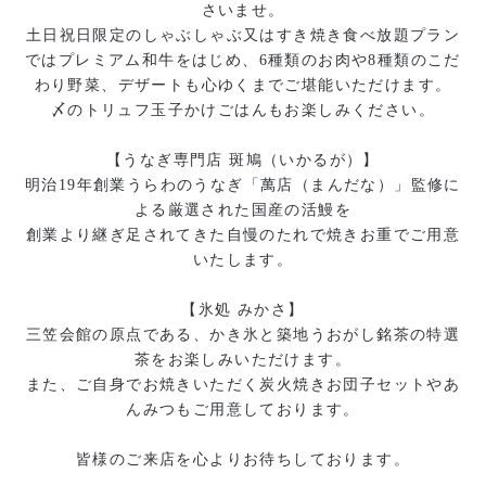
さいませ。
土日祝日限定のしゃぶしゃぶ又はすき焼き食べ放題プラン
ではプレミアム和牛をはじめ、6種類のお肉や8種類のこだ
わり野菜、デザートも心ゆくまでご堪能いただけます。
〆のトリュフ玉子かけごはんもお楽しみください。
【うなぎ専門店 斑鳩（いかるが）】
明治19年創業うらわのうなぎ「萬店（まんだな）」監修に
よる厳選された国産の活鰻を
創業より継ぎ足されてきた自慢のたれで焼きお重でご用意
いたします。
【氷処 みかさ】
三笠会館の原点である、かき氷と築地うおがし銘茶の特選
茶をお楽しみいただけます。
また、ご自身でお焼きいただく炭火焼きお団子セットやあ
んみつもご用意しております。
皆様のご来店を心よりお待ちしております。