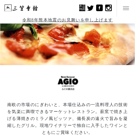
本店
地図
令和8年熊本地震のお見舞いを申し上げます
南欧の市場のにぎわいと、本場仕込みの一流料理人の技術
を気楽に満喫できるマーケットレストラン。薪窯で焼き上
げる薄焼きのミラノ風ピッツァ、備長炭の遠火で旨みを凝
縮したグリル。現地ワイナリーで独自に入手したワインと
ともにご賞味ください。