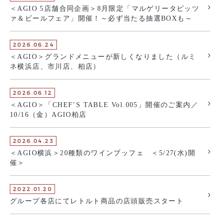
＜AGIO 5店舗合同企画＞8月限定「マルゲリータピッツ
ァ＆ビールフェア」開催！～必ず当たる抽選BOXも～
2026.06.24
＜AGIO＞グランドメニューが新しくなりました（ルミ
ネ横浜店、市川店、柏店）
2026.06.12
＜AGIO＞「CHEF’S TABLE Vol.005」開催のご案内／
10/16（金）AGIO柏店
2026.04.23
＜AGIO横浜＞20種類のワインブッフェ ＜5/27(水)開
催＞
2022.01.20
グループ各店にてレトルト商品の店頭販売スタート