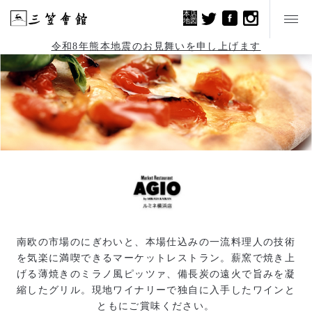
本店
地図
令和8年熊本地震のお見舞いを申し上げます
南欧の市場のにぎわいと、本場仕込みの一流料理人の技術
を気楽に満喫できるマーケットレストラン。薪窯で焼き上
げる薄焼きのミラノ風ピッツァ、備長炭の遠火で旨みを凝
縮したグリル。現地ワイナリーで独自に入手したワインと
ともにご賞味ください。