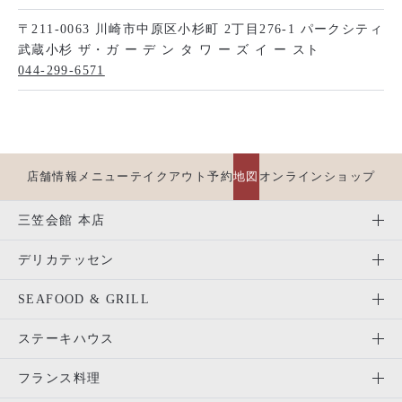
〒211-0063 川崎市中原区小杉町 2丁目276-1 パークシティ
武蔵小杉 ザ・ガ ー デ ン タ ワ ー ズ イ ー スト
044-299-6571
店舗情報
メニュー
テイクアウト
予約
地図
オンラインショップ
三笠会館 本店
デリカテッセン
SEAFOOD & GRILL
ステーキハウス
フランス料理